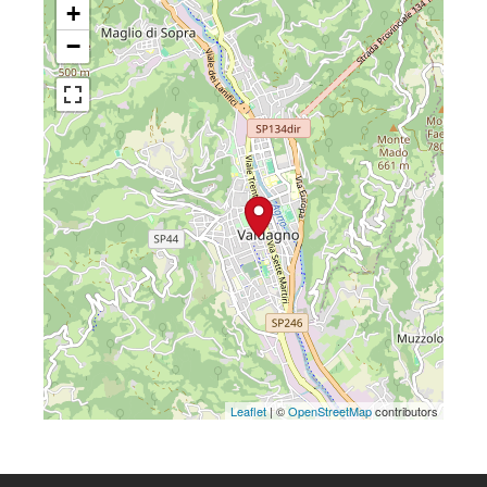
+
−
Leaflet
| ©
OpenStreetMap
contributors