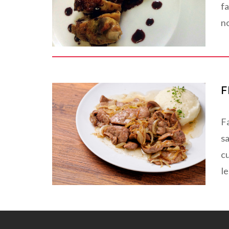
f
no
F
Fa
sa
cu
le