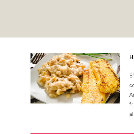
B
E’
c
Ar
f
al