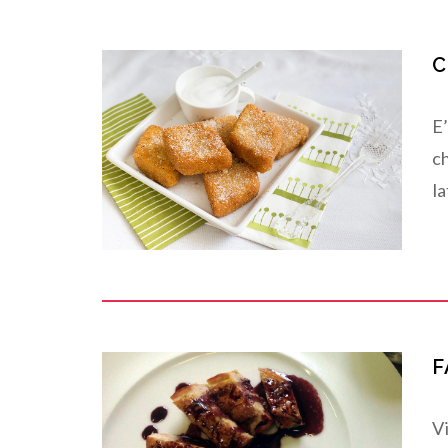
C
E’
ch
la
F
Vi