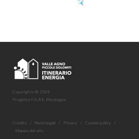
Copyrights © 2024
Progetto F.A.R.E. Montagna
Credits
/
Note legali
/
Privacy
/
Cookie policy
/
Mappa del sito