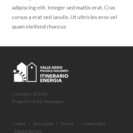
adipiscing elit. Integer sed mattis erat. Cras
cursus a erat sed iaculis. Ut ultricies eros vel
quam eleifend rhoncus
Copyrights © 2024
Progetto F.A.R.E. Montagna
Credits
/
Note legali
/
Privacy
/
Cookie policy
/
Mappa del sito